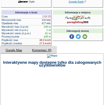
Optic
Google Earth
Informacje o locie
Informacja o miejscu
Czas
1:52:23
Wznoszenie max
0.6 m/s
Opadanie max
-0.7 m/s
Wysokość max (n.p.m)
149 m
Wysokość min (n.p.m.)
1 m
Udostępnij stronę
Wysokość startu (n.p.m.)
41 m
Przewyższenie
108 m
Prędkość max
48.0 km/h
Prędkość średnia
27.5 km/h
Google Map
Komentarz (0)
Interaktywne mapy dostępne tylko dla zalogowanych
użytkowników