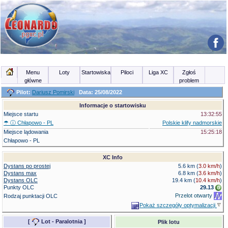
Menu
Loty
Startowiska
Piloci
Liga XC
Zgłoś
główne
problem
Pilot:
Dariusz Pomirski
Data: 25/08/2022
Informacje o startowisku
Miejsce startu
13:32:55
☂ ⓘ
Chłapowo - PL
Polskie klify nadmorskie
Miejsce lądowania
15:25:18
Chłapowo - PL
XC Info
Dystans po prostej
5.6 km (
3.0 km/h
)
Dystans max
6.8 km (
3.6 km/h
)
Dystans OLC
19.4 km
(
10.4 km/h
)
Punkty OLC
29.13
Przelot otwarty
Rodzaj punktacji OLC
Pokaż szczegóły optymalizacji
[
Lot - Paralotnia
]
Plik lotu