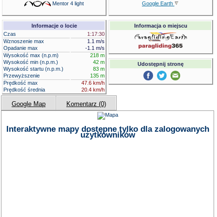
Google Earth
Mentor 4 light
Informacje o locie
Informacja o miejscu
Czas
1:17:30
Wznoszenie max
1.1 m/s
Opadanie max
-1.1 m/s
Wysokość max (n.p.m)
218 m
Wysokość min (n.p.m.)
42 m
Udostępnij stronę
Wysokość startu (n.p.m.)
83 m
Przewyższenie
135 m
Prędkość max
47.6 km/h
Prędkość średnia
20.4 km/h
Google Map
Komentarz (0)
Interaktywne mapy dostępne tylko dla zalogowanych
użytkowników