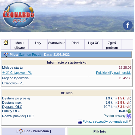
Menu
Loty
Startowiska
Piloci
Liga XC
Zgłoś
główne
problem
Pilot:
Szymon Pezda
Data: 31/08/2022
Informacje o startowisku
Miejsce startu
18:28:05
☂ ⓘ
Chłapowo - PL
Polskie klify nadmorskie
Miejsce lądowania
19:45:35
Chłapowo - PL
XC Info
Dystans po prostej
1.9 km (
1.5 km/h
)
Dystans max
3.6 km (
2.8 km/h
)
Dystans OLC
10.7 km
(
8.3 km/h
)
Punkty OLC
16.09
Przelot otwarty
Rodzaj punktacji OLC
Pokaż szczegóły optymalizacji
[
Lot - Paralotnia
]
Plik lotu