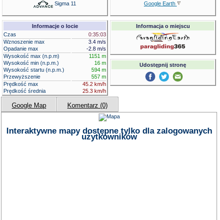
Google Earth
Sigma 11
Informacje o locie
Informacja o miejscu
Czas
0:35:03
Wznoszenie max
3.4 m/s
Opadanie max
-2.8 m/s
Wysokość max (n.p.m)
1151 m
Wysokość min (n.p.m.)
16 m
Udostępnij stronę
Wysokość startu (n.p.m.)
594 m
Przewyższenie
557 m
Prędkość max
45.2 km/h
Prędkość średnia
25.3 km/h
Google Map
Komentarz (0)
Interaktywne mapy dostępne tylko dla zalogowanych
użytkowników