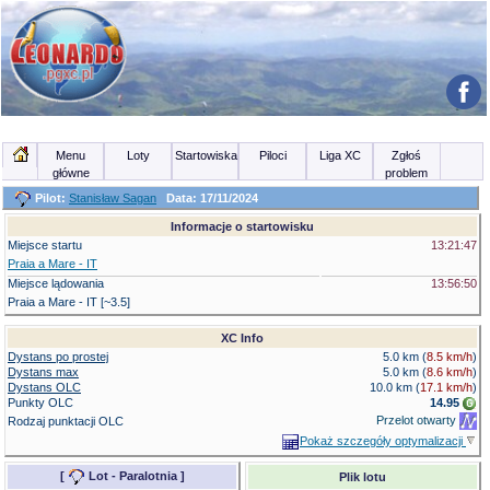
Menu
Loty
Startowiska
Piloci
Liga XC
Zgłoś
główne
problem
Pilot:
Stanisław Sagan
Data: 17/11/2024
Informacje o startowisku
Miejsce startu
13:21:47
Praia a Mare - IT
Miejsce lądowania
13:56:50
Praia a Mare - IT [~3.5]
XC Info
Dystans po prostej
5.0 km (
8.5 km/h
)
Dystans max
5.0 km (
8.6 km/h
)
Dystans OLC
10.0 km
(
17.1 km/h
)
Punkty OLC
14.95
Przelot otwarty
Rodzaj punktacji OLC
Pokaż szczegóły optymalizacji
[
Lot - Paralotnia
]
Plik lotu