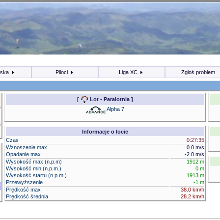
iska
Piloci
Liga XC
Zgłoś problem
[
Lot - Paralotnia
]
8
Alpha 7
3
Informacje o locie
Czas
0:27:35
Wznoszenie max
0.0 m/s
Opadanie max
-2.0 m/s
)
Wysokość max (n.p.m)
1912 m
)
Wysokość min (n.p.m.)
0 m
)
Wysokość startu (n.p.m.)
1913 m
Przewyższenie
-1 m
Prędkość max
38.0 km/h
Prędkość średnia
28.2 km/h