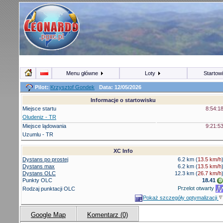
Menu główne
Loty
Startow
Pilot:
Krzysztof Gondek
Data: 12/05/2026
Informacje o startowisku
Miejsce startu
8:54:1
Oludeniz - TR
Miejsce lądowania
9:21:5
Uzumlu - TR
XC Info
Dystans po prostej
6.2 km (
13.5 km/h
Dystans max
6.2 km (
13.5 km/h
Dystans OLC
12.3 km
(
26.7 km/h
Punkty OLC
18.41
Przelot otwarty
Rodzaj punktacji OLC
Pokaż szczegóły optymalizacji
Google Map
Komentarz (0)