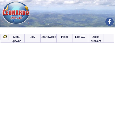
Menu
Loty
Startowiska
Piloci
Liga XC
Zgłoś
główne
problem