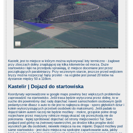
Kastelir, jest to miejsce w którym można wykonywać loty termiczno - żaglowe
przy zboczach doliny znajdującej się kilka kilometrów od morza. Duże
startowisko i łąki na przedpolu sprawiają, iż miejsce doceniane jest przez
początkujących paralotniarzy. Przy wczesnym starcie, jeszcze przed wejściem
bryzy można rozpocząć fajny przelot - na xcglobe jest ponad 20 lotów na
dystansie między 50 a 116km.
Kastelir | Dojazd do startowiska
Koordynaty wprowadzone w google maps powinny bez większych problemów
zaprowadzić na startowisko. Jeśli trasa będzie wytyczona przez dolinę, to w
suche dni powinniśmy dać radę dojechać nawet samochodem osobowym (jeśli
pedantycznie dbasz o auto to nie jest to najlepsza droga - sporo głębokich dziur i
kolein wykorzystujących prześwit osobówki do maksimum). Jeśli padało to
dojazd takim autem raczej nie będzie możliwy - mokre, grząskie polne drogi
rozjechane przez maszyny rolnicze mogą okazać się przeszkodą nie do
pokonania - lepiej spróbować dojechać od strony miejscowości Tar. Sam
podjazd pod górkę na żwirowej nawierzchni, po drodze kilka progów dość
wysokich jak dla osobówki, niewiele miejsca na ew. mijanki. Dojazd możliwy pod
same startowisko - jest dużo miejsca na spokojne zaparkowanie auta, jakby