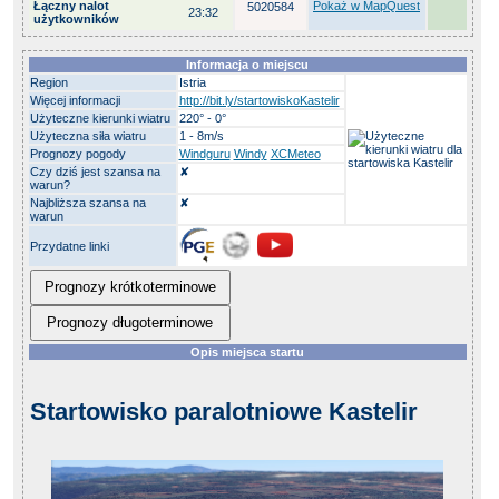
Łączny nalot
Pokaż w MapQuest
5020584
23:32
użytkowników
Informacja o miejscu
Region
Istria
Więcej informacji
http://bit.ly/startowiskoKastelir
Użyteczne kierunki wiatru
220° - 0°
Użyteczna siła wiatru
1 - 8m/s
Prognozy pogody
Windguru
Windy
XCMeteo
Czy dziś jest szansa na
✘
warun?
Najbliższa szansa na
✘
warun
Przydatne linki
Prognozy krótkoterminowe
Prognozy długoterminowe
Opis miejsca startu
Startowisko paralotniowe Kastelir