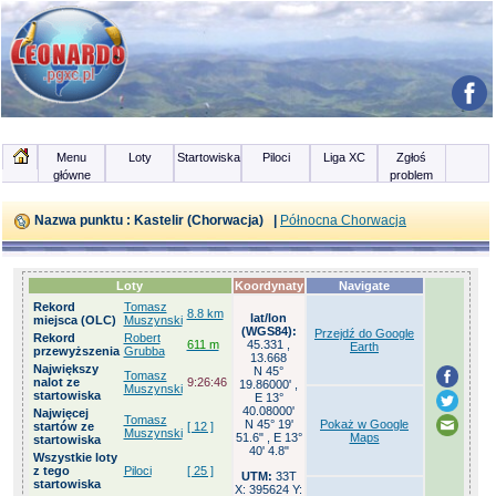
Menu
Loty
Startowiska
Piloci
Liga XC
Zgłoś
główne
problem
Nazwa punktu : Kastelir (Chorwacja) |
Północna Chorwacja
Loty
Koordynaty
Navigate
Rekord
Tomasz
8.8 km
lat/lon
miejsca (OLC)
Muszynski
(WGS84):
Przejdź do Google
Rekord
Robert
611 m
45.331
,
Earth
przewyższenia
Grubba
13.668
Największy
N 45°
Tomasz
nalot ze
9:26:46
19.86000' ,
Muszynski
startowiska
E 13°
40.08000'
Najwięcej
Tomasz
N 45° 19'
Pokaż w Google
startów ze
[ 12 ]
Muszynski
51.6" , E 13°
Maps
startowiska
40' 4.8"
Wszystkie loty
z tego
Piloci
[ 25 ]
UTM:
33T
startowiska
X: 395624 Y: