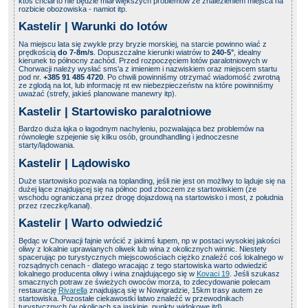
ktoś chciał to nie będzie miał większych problemów ze znalezieniem miejsca na
rozbicie obozowiska - namiot itp.
Kastelir | Warunki do lotów
Na miejscu lata się zwykle przy bryzie morskiej, na starcie powinno wiać z
prędkością
do 7-8m/s
. Dopuszczalne kierunki wiatrów to
240-5°
, idealny
kierunek to północny zachód. Przed rozpoczęciem lotów paralotniowych w
Chorwacji należy wysłać sms'a z imieniem i nazwiskiem oraz miejscem startu
pod nr.
+385 91 485 4720
. Po chwili powinniśmy otrzymać wiadomość zwrotną
ze zglodą na lot, lub informację nt ew niebezpieczeństw na które powinniśmy
uważać (strefy, jakieś planowane manewry itp).
Kastelir | Startowisko paralotniowe
Bardzo duża łąka o łagodnym nachyleniu, pozwalająca bez problemów na
równoległe szpejenie się kilku osób, groundhandling i jednoczesne
starty/lądowania.
Kastelir | Lądowisko
Duże startowisko pozwala na toplanding, jeśli nie jest on możliwy to ląduje się na
dużej łące znajdującej się na północ pod zboczem ze startowiskiem (ze
wschodu ograniczana przez drogę dojazdową na startowisko i most, z południa
przez rzeczkę/kanał).
Kastelir | Warto odwiedzić
Będąc w Chorwacji fajnie wrócić z jakimś łupem, np w postaci wysokiej jakości
oliwy z lokalnie uprawianych oliwek lub wina z okolicznych winnic. Niestety
spacerując po turystycznych miejscowościach ciężko znaleźć coś lokalnego w
rozsądnych cenach - dlatego wracając z tego startowiska warto odwiedzić
lokalnego producenta oliwy i wina znajdującego się w
Kovaci 19
. Jeśli szukasz
smacznych potraw ze świeżych owoców morza, to zdecydowanie polecam
restaurację
Rivarella
znajdującą się w Nowigradzie, 15km trasy autem ze
startowiska. Pozostałe ciekawostki łatwo znaleźć w przewodnikach
turystycznych (w okolicach są jaskinie, punkty widokowe itd).