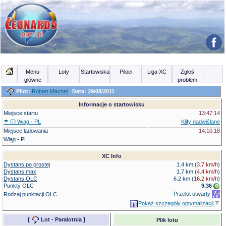
Menu
Loty
Startowiska
Piloci
Liga XC
Zgłoś
główne
problem
Pilot:
Robert Machel
Data: 29/08/2011
Informacje o startowisku
Miejsce startu
13:47:14
☂ ⓘ
Wiąg - PL
Klify nadwiślane
Miejsce lądowania
14:10:18
Wiąg - PL
XC Info
Dystans po prostej
1.4 km (
3.7 km/h
)
Dystans max
1.7 km (
4.4 km/h
)
Dystans OLC
6.2 km
(
16.2 km/h
)
Punkty OLC
9.36
Przelot otwarty
Rodzaj punktacji OLC
Pokaż szczegóły optymalizacji
[
Lot - Paralotnia
]
Plik lotu