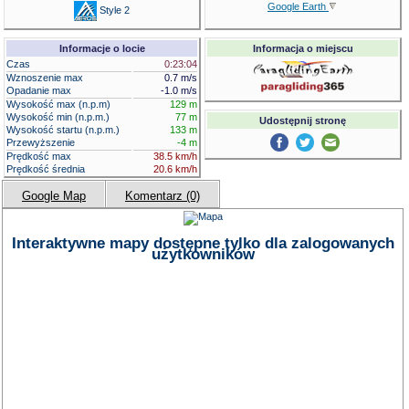
Google Earth
Style 2
Informacje o locie
Informacja o miejscu
Czas
0:23:04
Wznoszenie max
0.7 m/s
Opadanie max
-1.0 m/s
Wysokość max (n.p.m)
129 m
Wysokość min (n.p.m.)
77 m
Udostępnij stronę
Wysokość startu (n.p.m.)
133 m
Przewyższenie
-4 m
Prędkość max
38.5 km/h
Prędkość średnia
20.6 km/h
Google Map
Komentarz (0)
Interaktywne mapy dostępne tylko dla zalogowanych
użytkowników