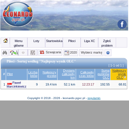
Menu
Loty
Startowiska
Piloci
Liga XC
Zgłoś
główne
problem
Szwajcaria
2020
Wybierz markę
Piloci - Sortuj według "Najlepszy wynik OLC"
[ 1-1 od 1 ]
Dystans
Suma
Najlepszy
Liczba
Najlepszy
Całkowity
#
Pilot
całkowity
punktów
wynik
lotów
przelot
czas lotów
km
OLC
OLC
Paweł
1
9
19.4 km
52.1 km
12:23:17
192.55
68.81
Marcinkiewicz
Copyright © 2018 - 2026 - leonardo.pgxc.pl -
regulamin