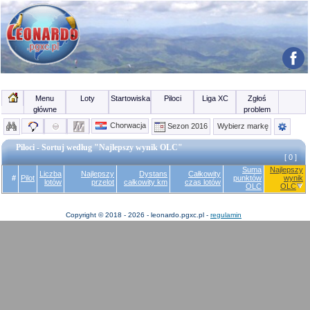
Menu
Loty
Startowiska
Piloci
Liga XC
Zgłoś
główne
problem
Chorwacja
Sezon 2016
Wybierz markę
Piloci - Sortuj według "Najlepszy wynik OLC"
[ 0 ]
Suma
Najlepszy
Liczba
Najlepszy
Dystans
Całkowity
#
Pilot
punktów
wynik
lotów
przelot
całkowity km
czas lotów
OLC
OLC
Copyright © 2018 - 2026 - leonardo.pgxc.pl -
regulamin