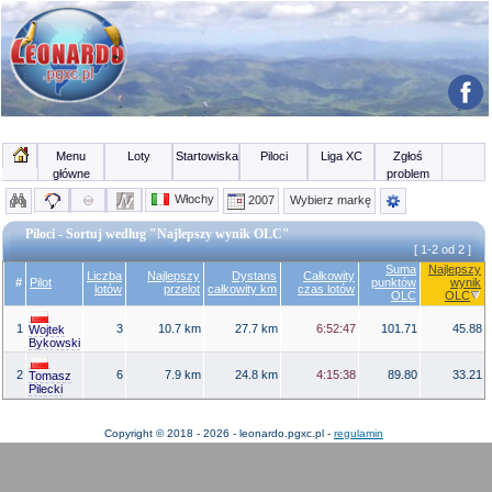
Menu
Loty
Startowiska
Piloci
Liga XC
Zgłoś
główne
problem
Włochy
2007
Wybierz markę
Piloci - Sortuj według "Najlepszy wynik OLC"
[ 1-2 od 2 ]
Suma
Najlepszy
Liczba
Najlepszy
Dystans
Całkowity
#
Pilot
punktów
wynik
lotów
przelot
całkowity km
czas lotów
OLC
OLC
1
3
10.7 km
27.7 km
6:52:47
101.71
45.88
Wojtek
Bykowski
2
6
7.9 km
24.8 km
4:15:38
89.80
33.21
Tomasz
Pilecki
Copyright © 2018 - 2026 - leonardo.pgxc.pl -
regulamin