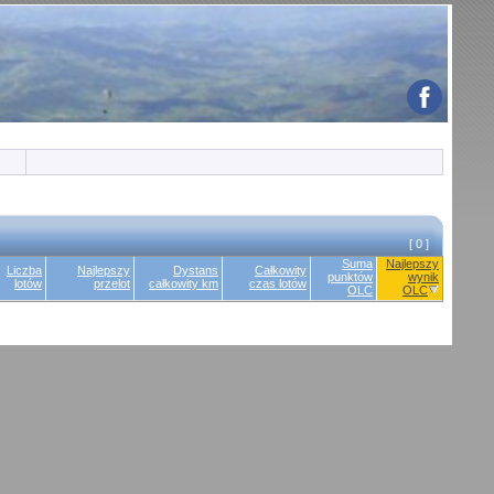
[ 0 ]
Suma
Najlepszy
Liczba
Najlepszy
Dystans
Całkowity
punktów
wynik
lotów
przelot
całkowity km
czas lotów
OLC
OLC