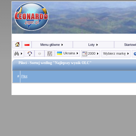
Menu główne
Loty
Startow
Ukraina
2000
Wybierz markę
Piloci - Sortuj według "Najlepszy wynik OLC"
#
Pilot