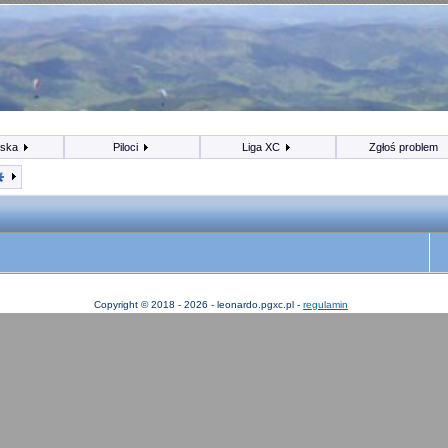
iska
Piloci
Liga XC
Zgłoś problem
Copyright © 2018 - 2026 - leonardo.pgxc.pl -
regulamin