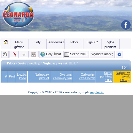
Menu
Loty
Startowiska
Piloci
Liga XC
Zgłoś
główne
problem
Cały świat
Sezon 2016
Wybierz markę
Piloci - Sortuj według "Najlepszy wynik OLC"
[ 0 ]
Suma
Najlepszy
Liczba
Najlepszy
Dystans
Całkowity
#
Pilot
punktów
wynik
lotów
przelot
całkowity km
czas lotów
OLC
OLC
Copyright © 2018 - 2026 - leonardo.pgxc.pl -
regulamin