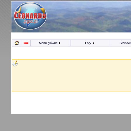
Menu główne
Loty
Startow