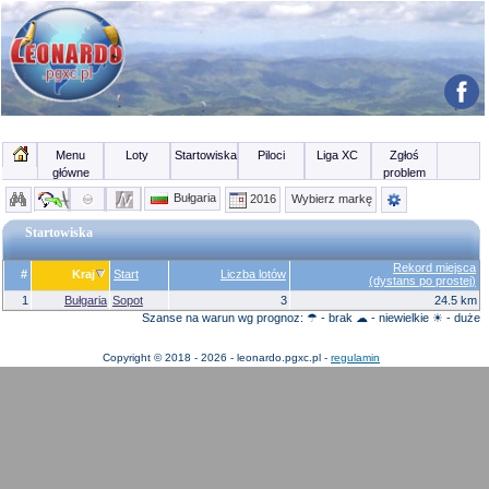
Menu
Loty
Startowiska
Piloci
Liga XC
Zgłoś
główne
problem
Bułgaria
2016
Wybierz markę
Startowiska
Rekord miejsca
#
Kraj
Start
Liczba lotów
(dystans po prostej)
1
Bułgaria
Sopot
3
24.5 km
Szanse na warun wg prognoz: ☂ - brak ☁ - niewielkie ☀ - duże
Copyright © 2018 - 2026 - leonardo.pgxc.pl -
regulamin