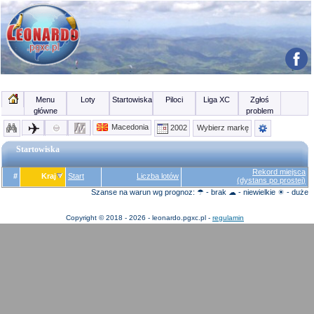
Menu
Loty
Startowiska
Piloci
Liga XC
Zgłoś
główne
problem
Macedonia
2002
Wybierz markę
Startowiska
Rekord miejsca
#
Kraj
Start
Liczba lotów
(dystans po prostej)
Szanse na warun wg prognoz: ☂ - brak ☁ - niewielkie ☀ - duże
Copyright © 2018 - 2026 - leonardo.pgxc.pl -
regulamin