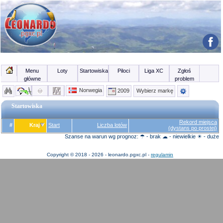
Menu
Loty
Startowiska
Piloci
Liga XC
Zgłoś
główne
problem
Norwegia
2009
Wybierz markę
Startowiska
Rekord miejsca
#
Kraj
Start
Liczba lotów
(dystans po prostej)
Szanse na warun wg prognoz: ☂ - brak ☁ - niewielkie ☀ - duże
Copyright © 2018 - 2026 - leonardo.pgxc.pl -
regulamin