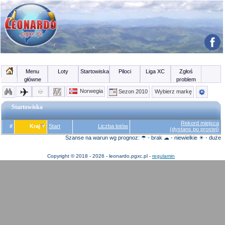
Menu
Loty
Startowiska
Piloci
Liga XC
Zgłoś
główne
problem
Norwegia
Sezon 2010
Wybierz markę
Startowiska
Rekord miejsca
#
Kraj
Start
Liczba lotów
(dystans po prostej)
Szanse na warun wg prognoz: ☂ - brak ☁ - niewielkie ☀ - duże
Copyright © 2018 - 2026 - leonardo.pgxc.pl -
regulamin