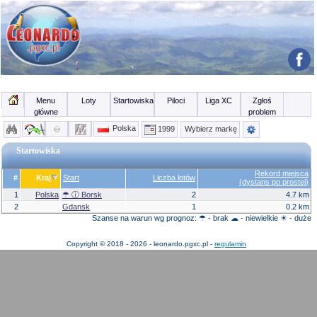
Menu
Loty
Startowiska
Piloci
Liga XC
Zgłoś
główne
problem
Polska
1999
Wybierz markę
Startowiska
Rekord miejsca
#
Kraj
Start
Liczba lotów
(dystans po prostej)
1
Polska
☂ ⓘ Borsk
2
4.7 km
2
Gdansk
1
0.2 km
Szanse na warun wg prognoz: ☂ - brak ☁ - niewielkie ☀ - duże
Copyright © 2018 - 2026 - leonardo.pgxc.pl -
regulamin