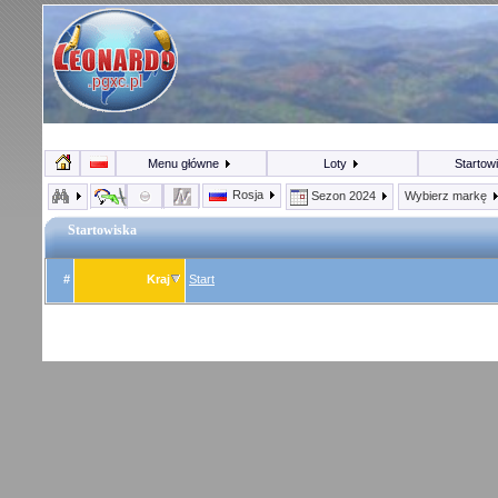
Menu główne
Loty
Startow
Rosja
Sezon 2024
Wybierz markę
Startowiska
#
Kraj
Start