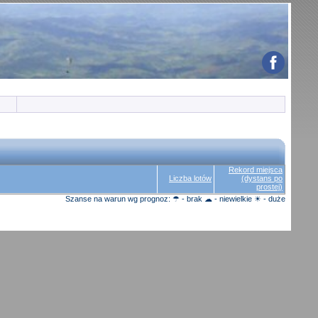
Rekord miejsca
Liczba lotów
(dystans po
prostej)
Szanse na warun wg prognoz: ☂ - brak ☁ - niewielkie ☀ - duże