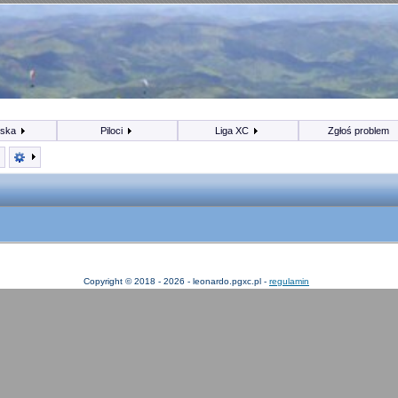
iska
Piloci
Liga XC
Zgłoś problem
Copyright © 2018 - 2026 - leonardo.pgxc.pl -
regulamin