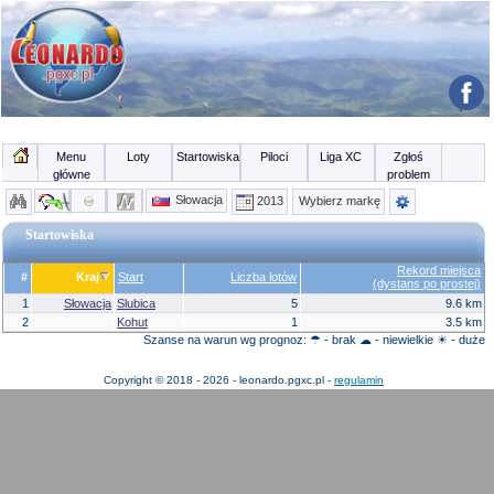
Menu
Loty
Startowiska
Piloci
Liga XC
Zgłoś
główne
problem
Słowacja
2013
Wybierz markę
Startowiska
Rekord miejsca
#
Kraj
Start
Liczba lotów
(dystans po prostej)
1
Słowacja
Slubica
5
9.6 km
2
Kohut
1
3.5 km
Szanse na warun wg prognoz: ☂ - brak ☁ - niewielkie ☀ - duże
Copyright © 2018 - 2026 - leonardo.pgxc.pl -
regulamin