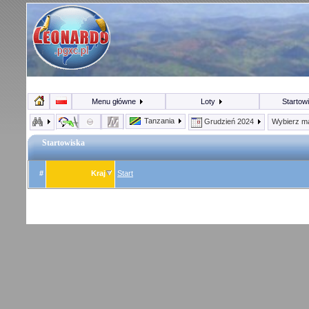
Menu główne
Loty
Startow
Tanzania
Grudzień 2024
Wybierz m
Startowiska
#
Kraj
Start