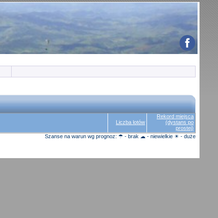
Rekord miejsca
Liczba lotów
(dystans po
prostej)
Szanse na warun wg prognoz: ☂ - brak ☁ - niewielkie ☀ - duże