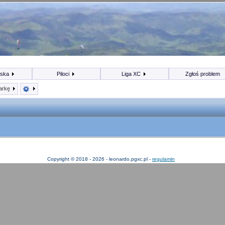
iska
Piloci
Liga XC
Zgłoś problem
arkę
Copyright © 2018 - 2026 - leonardo.pgxc.pl -
regulamin