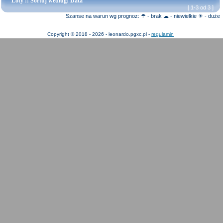
Loty
:: Sortuj według: Data
[ 1-3 od 3 ]
Szanse na warun wg prognoz: ☂ - brak ☁ - niewielkie ☀ - duże
Copyright © 2018 - 2026 - leonardo.pgxc.pl -
regulamin