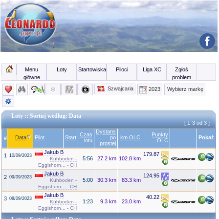
Menu
Loty
Startowiska
Piloci
Liga XC
Zgłoś
główne
problem
Szwajcaria
2023
Wybierz markę
Loty
:: Sortuj według: Data
[ 1-3 od 3 ]
Dystans
Czas
Punkty
Data
Pilot
Start
po
km OLC
Pokaż
#
lotu
OLC
prostej
Jakub B
179.87
1
10/09/2023
5:56
27.2 km
102.8 km
Kühboden -
Eggishorn... - CH
Jakub B
124.95
2
09/09/2023
5:00
30.3 km
83.3 km
Kühboden -
Eggishorn... - CH
Jakub B
40.22
3
08/09/2023
1:23
9.3 km
23.0 km
Kühboden -
Eggishorn... - CH