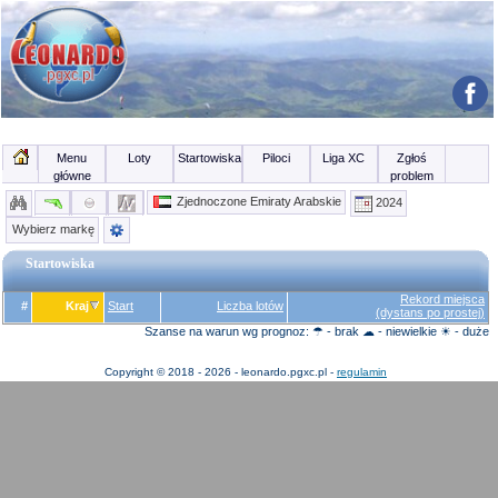
Menu
Loty
Startowiska
Piloci
Liga XC
Zgłoś
główne
problem
Zjednoczone Emiraty Arabskie
2024
Wybierz markę
Startowiska
Rekord miejsca
#
Kraj
Start
Liczba lotów
(dystans po prostej)
Szanse na warun wg prognoz: ☂ - brak ☁ - niewielkie ☀ - duże
Copyright © 2018 - 2026 - leonardo.pgxc.pl -
regulamin