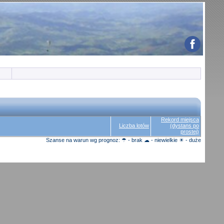
Rekord miejsca
Liczba lotów
(dystans po
prostej)
Szanse na warun wg prognoz: ☂ - brak ☁ - niewielkie ☀ - duże