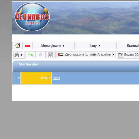
Menu główne
Loty
Startow
Zjednoczone Emiraty Arabskie
Sezon 2
Startowiska
#
Kraj
Start