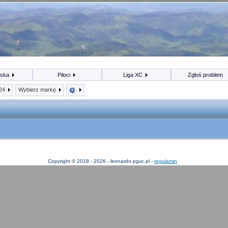
iska
Piloci
Liga XC
Zgłoś problem
024
Wybierz markę
Copyright © 2018 - 2026 - leonardo.pgxc.pl -
regulamin