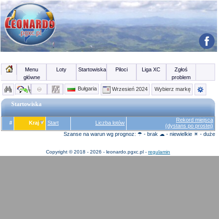
Menu
Loty
Startowiska
Piloci
Liga XC
Zgłoś
główne
problem
Bułgaria
Wrzesień 2024
Wybierz markę
Startowiska
Rekord miejsca
#
Kraj
Start
Liczba lotów
(dystans po prostej)
Szanse na warun wg prognoz: ☂ - brak ☁ - niewielkie ☀ - duże
Copyright © 2018 - 2026 - leonardo.pgxc.pl -
regulamin