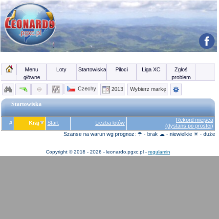
Menu
Loty
Startowiska
Piloci
Liga XC
Zgłoś
główne
problem
Czechy
2013
Wybierz markę
Startowiska
Rekord miejsca
#
Kraj
Start
Liczba lotów
(dystans po prostej)
Szanse na warun wg prognoz: ☂ - brak ☁ - niewielkie ☀ - duże
Copyright © 2018 - 2026 - leonardo.pgxc.pl -
regulamin