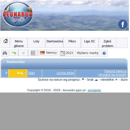
Menu
Loty
Startowiska
Piloci
Liga XC
Zgłoś
główne
problem
Niemcy
2013
Wybierz markę
Startowiska
Rekord miejsca
#
Kraj
Start
Liczba lotów
(dystans po prostej)
Szanse na warun wg prognoz: ☂ - brak ☁ - niewielkie ☀ - duże
Copyright © 2018 - 2026 - leonardo.pgxc.pl -
regulamin