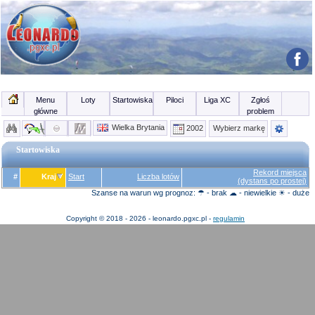
Menu
Loty
Startowiska
Piloci
Liga XC
Zgłoś
główne
problem
Wielka Brytania
2002
Wybierz markę
Startowiska
Rekord miejsca
#
Kraj
Start
Liczba lotów
(dystans po prostej)
Szanse na warun wg prognoz: ☂ - brak ☁ - niewielkie ☀ - duże
Copyright © 2018 - 2026 - leonardo.pgxc.pl -
regulamin