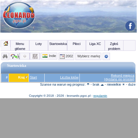
Menu
Loty
Startowiska
Piloci
Liga XC
Zgłoś
główne
problem
Indie
2002
Wybierz markę
Startowiska
Rekord miejsca
#
Kraj
Start
Liczba lotów
(dystans po prostej)
Szanse na warun wg prognoz: ☂ - brak ☁ - niewielkie ☀ - duże
Copyright © 2018 - 2026 - leonardo.pgxc.pl -
regulamin