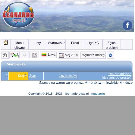
Menu
Loty
Startowiska
Piloci
Liga XC
Zgłoś
główne
problem
Litwa
Maj 2026
Wybierz markę
Startowiska
Rekord miejsca
#
Kraj
Start
Liczba lotów
(dystans po prostej)
Szanse na warun wg prognoz: ☂ - brak ☁ - niewielkie ☀ - duże
Copyright © 2018 - 2026 - leonardo.pgxc.pl -
regulamin