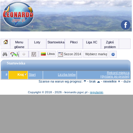
Menu
Loty
Startowiska
Piloci
Liga XC
Zgłoś
główne
problem
Litwa
Sezon 2014
Wybierz markę
Startowiska
Rekord miejsca
#
Kraj
Start
Liczba lotów
(dystans po prostej)
Szanse na warun wg prognoz: ☂ - brak ☁ - niewielkie ☀ - duże
Copyright © 2018 - 2026 - leonardo.pgxc.pl -
regulamin