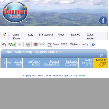
Menu
Loty
Startowiska
Piloci
Liga XC
Zgłoś
główne
problem
Kenia
Sezon 2022
Wybierz markę
Piloci - Sortuj według "Najlepszy wynik OLC"
[ 0 ]
Suma
Najlepszy
Liczba
Najlepszy
Dystans
Całkowity
#
Pilot
punktów
wynik
lotów
przelot
całkowity km
czas lotów
OLC
OLC
Copyright © 2018 - 2026 - leonardo.pgxc.pl -
regulamin